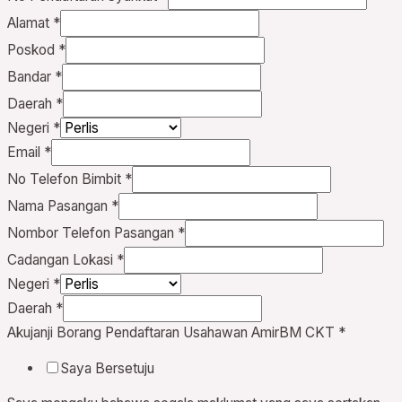
Alamat
*
Poskod
*
Bandar
*
Daerah
*
Negeri
*
Email
*
No Telefon Bimbit
*
Nama Pasangan
*
Nombor Telefon Pasangan
*
Cadangan Lokasi
*
Negeri
*
Daerah
*
Akujanji Borang Pendaftaran Usahawan AmirBM CKT
*
Saya Bersetuju