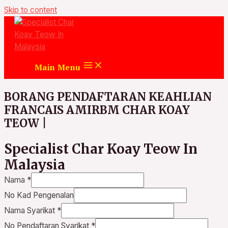
Skip to content
Main Menu
BORANG PENDAFTARAN KEAHLIAN
FRANCAIS AMIRBM CHAR KOAY
TEOW
|
Specialist Char Koay Teow In
Malaysia
Nama
*
No Kad Pengenalan
Nama Syarikat
*
No Pendaftaran Syarikat
*