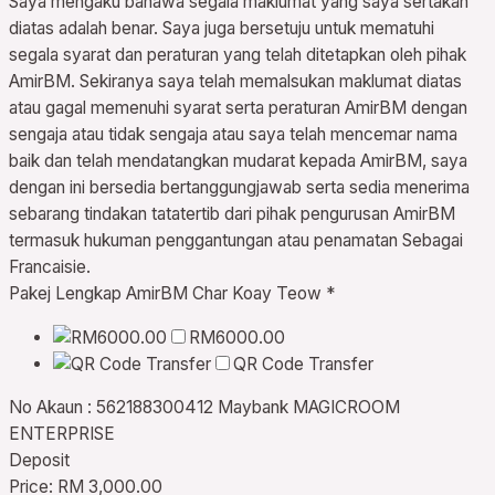
Saya mengaku bahawa segala maklumat yang saya sertakan
diatas adalah benar. Saya juga bersetuju untuk mematuhi
segala syarat dan peraturan yang telah ditetapkan oleh pihak
AmirBM. Sekiranya saya telah memalsukan maklumat diatas
atau gagal memenuhi syarat serta peraturan AmirBM dengan
sengaja atau tidak sengaja atau saya telah mencemar nama
baik dan telah mendatangkan mudarat kepada AmirBM, saya
dengan ini bersedia bertanggungjawab serta sedia menerima
sebarang tindakan tatatertib dari pihak pengurusan AmirBM
termasuk hukuman penggantungan atau penamatan Sebagai
Francaisie.
Pakej Lengkap AmirBM Char Koay Teow
*
RM6000.00
QR Code Transfer
No Akaun : 562188300412 Maybank MAGICROOM
ENTERPRISE
Deposit
Price:
RM 3,000.00