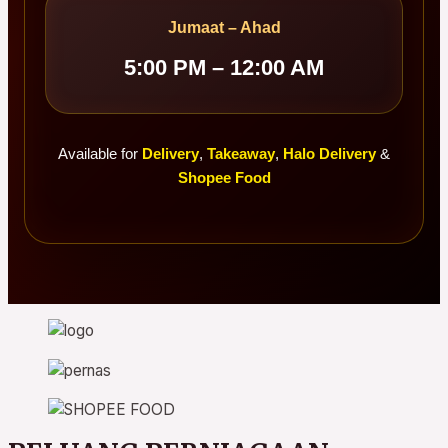
Jumaat – Ahad
5:00 PM – 12:00 AM
Available for
Delivery
,
Takeaway
,
Halo Delivery
&
Shopee Food