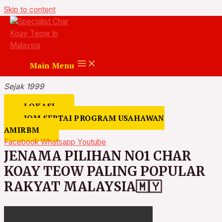
Skip to content
Specialist Char Koay Teow
in Malaysia
Main Menu
CEPAT . SEDAP . BERAPI !!!!
Sejak 1999
LOKASI
JOM SERTAI PROGRAM USAHAWAN
AMIRBM
Facebook
Whatsapp
Youtube
JENAMA PILIHAN NO1 CHAR
KOAY TEOW PALING POPULAR
RAKYAT MALAYSIA🇲🇾