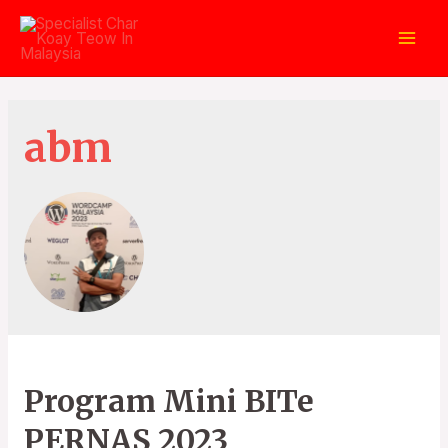
Skip
to
Mai
content
Men
abm
Program Mini BITe
PERNAS 2023