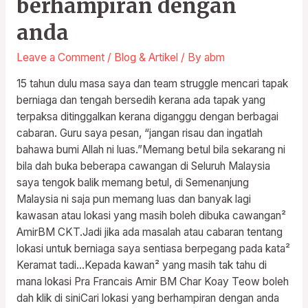
berhampiran dengan
anda
Leave a Comment
/
Blog & Artikel
/ By
abm
15 tahun dulu masa saya dan team struggle mencari tapak
berniaga dan tengah bersedih kerana ada tapak yang
terpaksa ditinggalkan kerana diganggu dengan berbagai
cabaran. Guru saya pesan, “jangan risau dan ingatlah
bahawa bumi Allah ni luas.”Memang betul bila sekarang ni
bila dah buka beberapa cawangan di Seluruh Malaysia
saya tengok balik memang betul, di Semenanjung
Malaysia ni saja pun memang luas dan banyak lagi
kawasan atau lokasi yang masih boleh dibuka cawangan²
AmirBM CKT.Jadi jika ada masalah atau cabaran tentang
lokasi untuk berniaga saya sentiasa berpegang pada kata²
Keramat tadi…Kepada kawan² yang masih tak tahu di
mana lokasi Pra Francais Amir BM Char Koay Teow boleh
dah klik di siniCari lokasi yang berhampiran dengan anda